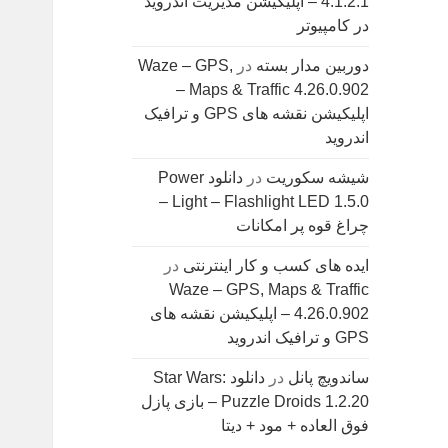
4.1.2.1 – اپلیکیشن مدیریت اندروید
در کامپیوتر
دوربین مدار بسته
در
Waze – GPS,
Maps & Traffic 4.26.0.902 –
اپلیکیشن نقشه های GPS و ترافیک
اندروید
شیشه سکوریت
در
دانلود Power
Light – Flashlight LED 1.5.0 –
چراغ قوه پر امکانات
ایده های کسب و کار اینترنتی
در
Waze – GPS, Maps & Traffic
4.26.0.902 – اپلیکیشن نقشه های
GPS و ترافیک اندروید
ساندویچ پانل
در
دانلود Star Wars:
Puzzle Droids 1.2.20 – بازی پازل
فوق العاده + مود + دیتا