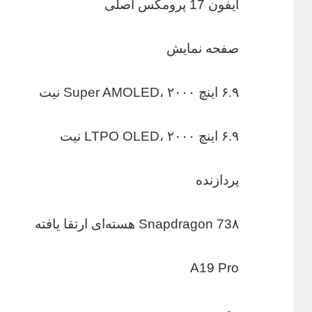
آیفون 17 پرومکس اصلی
صفحه نمایش
۶.۹ اینچ Super AMOLED، ۲۰۰۰ نیت
۶.۹ اینچ LTPO OLED، ۲۰۰۰ نیت
پردازنده
Snapdragon 73۸ هسته‌ای ارتقا یافته
A19 Pro
رم