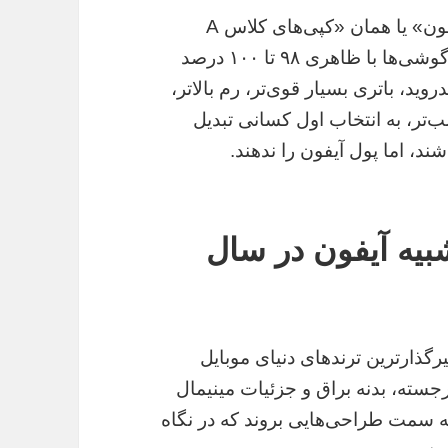
اینجاست که گوشی‌های «سامسونگ طرح آیفون» یا همان «کپی‌های کلاس A
شرکت KS ویتنام» وارد میدان می‌شوند. این گوشی‌ها با ظاهری ۹۸ تا ۱۰۰ درصد
وید، باتری بسیار قوی‌تر، رم بالاتر،
‌تر، به انتخاب اول کسانی تبدیل
ند، اما پول آیفون را ندهند.
یه آیفون در سال
رگذارترین ترندهای دنیای موبایل
سته، بدنه براق و جزئیات مینیمال
ه سمت طراحی‌هایی بروند که در نگاه