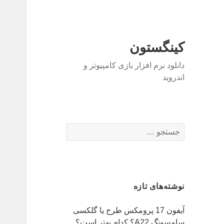
کینگستون
دانلود نرم افزار بازی کامپیوتر و
اندروید
جستجو
برای:
نوشته‌های تازه
آیفون 17 پرومکس طرح یا گلکسی
سامسونگ A22؟ کدام بهتر است؟