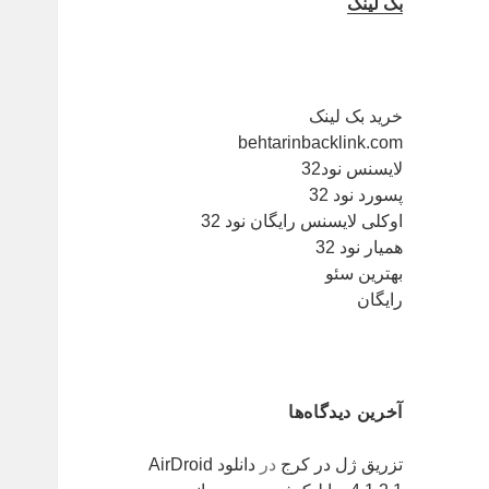
بک لینک
خرید بک لینک
behtarinbacklink.com
لایسنس نود32
پسورد نود 32
اوکلی لایسنس رایگان نود 32
همیار نود 32
بهترین سئو
رایگان
آخرین دیدگاه‌ها
تزریق ژل در کرج
در
دانلود AirDroid