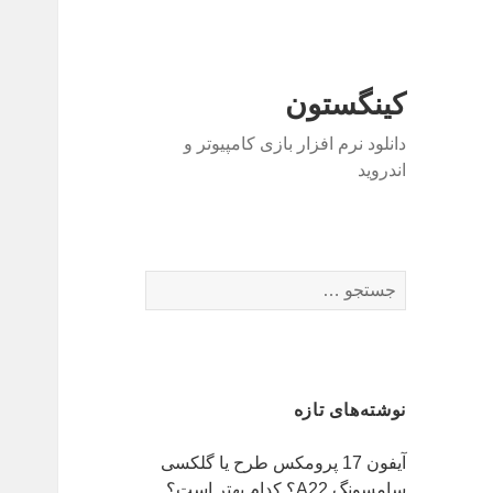
کینگستون
دانلود نرم افزار بازی کامپیوتر و
اندروید
جستجو
برای:
نوشته‌های تازه
آیفون 17 پرومکس طرح یا گلکسی
سامسونگ A22؟ کدام بهتر است؟