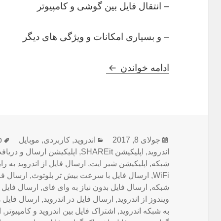
– انتقال فایل بین گوشی و کامپیوتر
– و بسیاری امکانات و ویژگی های دیگر
دانلود SHAREiT – File Transfer 3.9.18 – آخرین نسخه شیرایت اندروید
ادامه خواندن
ارسال
دسته‌ها
ب
جولای 8, 2017
اندروید
,
کاربردی
,
موبایل
p
شده
اندروید
,
اپلیکیشن SHAREit
,
اپلیکیشن ارسال و دریاف
در
شبکه
,
اپلیکیشن شیر ایت
,
ارسال فایل از اندروید به رای
WiFi
,
ارسال فایل با سرعت بیش تر بلوتوث
,
ارسال فایل
شبکه
,
ارسال فایل بدون نیاز به وای فای
,
ارسال فایل ب
ویندوز از اندروید
,
ارسال فایل در اندروید
,
ارسال فایل ه
به شبکه اندروید
,
اشتراک فایل بین اندروید و کامپیوتر
,
ا