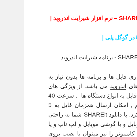
ری فایل ها و
برنامه
ها بدون نیاز به
اندروید
می باشد. از ویژگی های
می توان به امکان ارسال فایل به انواع دستگاه ها , سرعت 40
برابر بلوتوث , انتقال سریع فایل های حجیم , امکان ارسال همزمان فایل به 5
دستگاه , سادگی و سرعت بالای آن اشاره کرد. با دانلود SHAREit شما به راحتی
ایل و یا گوشی موبایل و لپ تاپ و یا
کامپیوتر
را نیز میتوان با نصب بروی