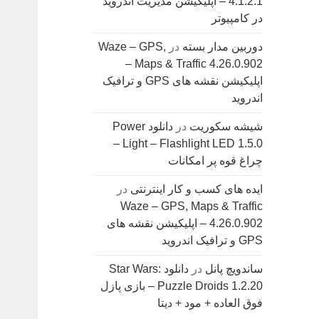
4.1.2.1 – اپلیکیشن مدیریت اندروید
در کامپیوتر
دوربین مدار بسته
در
Waze – GPS,
Maps & Traffic 4.26.0.902 –
اپلیکیشن نقشه های GPS و ترافیک
اندروید
شیشه سکوریت
در
دانلود Power
Light – Flashlight LED 1.5.0 –
چراغ قوه پر امکانات
ایده های کسب و کار اینترنتی
در
Waze – GPS, Maps & Traffic
4.26.0.902 – اپلیکیشن نقشه های
GPS و ترافیک اندروید
ساندویچ پانل
در
دانلود Star Wars:
Puzzle Droids 1.2.20 – بازی پازل
فوق العاده + مود + دیتا