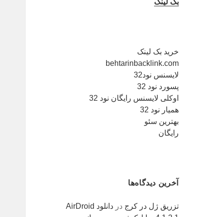
بک لینک
خرید بک لینک
behtarinbacklink.com
لایسنس نود32
پسورد نود 32
اوکلی لایسنس رایگان نود 32
همیار نود 32
بهترین سئو
رایگان
آخرین دیدگاه‌ها
تزریق ژل در کرج
در
دانلود AirDroid