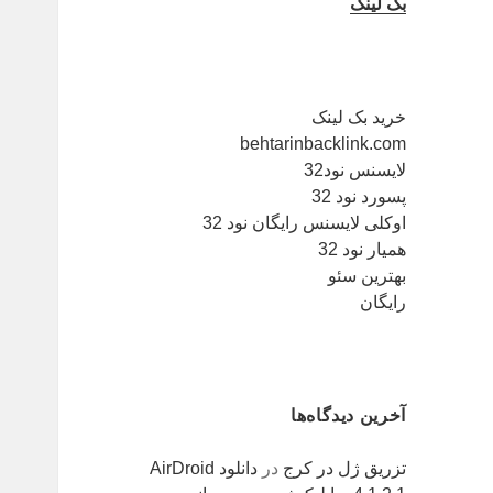
بک لینک
خرید بک لینک
behtarinbacklink.com
لایسنس نود32
پسورد نود 32
اوکلی لایسنس رایگان نود 32
همیار نود 32
بهترین سئو
رایگان
آخرین دیدگاه‌ها
تزریق ژل در کرج
در
دانلود AirDroid