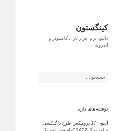
کینگستون
دانلود نرم افزار بازی کامپیوتر و
اندروید
جستجو
برای:
نوشته‌های تازه
آیفون 17 پرومکس طرح یا گلکسی
سامسونگ A22؟ کدام بهتر است؟