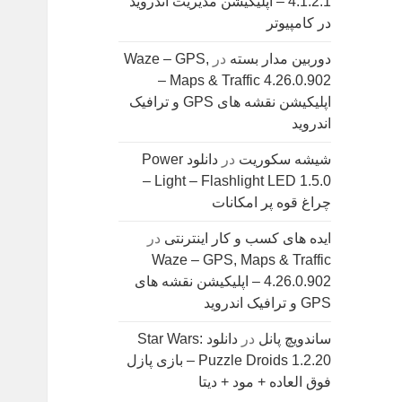
4.1.2.1 – اپلیکیشن مدیریت اندروید
در کامپیوتر
دوربین مدار بسته
در
Waze – GPS,
Maps & Traffic 4.26.0.902 –
اپلیکیشن نقشه های GPS و ترافیک
اندروید
شیشه سکوریت
در
دانلود Power
Light – Flashlight LED 1.5.0 –
چراغ قوه پر امکانات
ایده های کسب و کار اینترنتی
در
Waze – GPS, Maps & Traffic
4.26.0.902 – اپلیکیشن نقشه های
GPS و ترافیک اندروید
ساندویچ پانل
در
دانلود Star Wars:
Puzzle Droids 1.2.20 – بازی پازل
فوق العاده + مود + دیتا