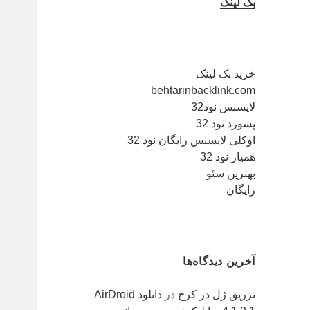
بک لینک
خرید بک لینک
behtarinbacklink.com
لایسنس نود32
پسورد نود 32
اوکلی لایسنس رایگان نود 32
همیار نود 32
بهترین سئو
رایگان
آخرین دیدگاه‌ها
تزریق ژل در کرج
در
دانلود AirDroid