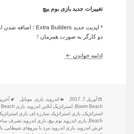
تغییرات جدید بازی بوم بیچ
* اپدیت جدید a Builders
دو کارگر به صورت همزمان !
دانلود Boom Beach 30.125 – جدیدترین نسخه بازی ساحل بوم اندروید
ادامه خواندن
ارسال
دسته‌ها
برچس
آوریل 7, 2017
اندروید
,
بازی
,
موبایل
آخرین ورژ
شده
Boom Beach
,
استراتژیک آنلاین اندروید
,
بازی Boom Beach
در
استراتژیک
,
بازی استراتژیک مبارزه ای
,
بازی استراتژیک
Beach
,
بازی اندروید بوم بیچ
,
بازی اندروید تصرف سا
غرش اندروید
,
بازی اندروید نبرد با نیروهای شیطانی
,
با