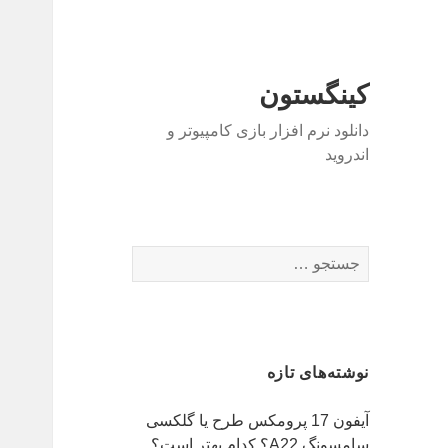
کینگستون
دانلود نرم افزار بازی کامپیوتر و
اندروید
جستجو
برای:
نوشته‌های تازه
آیفون 17 پرومکس طرح یا گلکسی
سامسونگ A22؟ کدام بهتر است؟