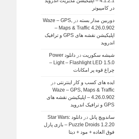
4.1.2.1 – اپلیکیشن مدیریت اندروید
در کامپیوتر
دوربین مدار بسته
در
Waze – GPS,
Maps & Traffic 4.26.0.902 –
اپلیکیشن نقشه های GPS و ترافیک
اندروید
شیشه سکوریت
در
دانلود Power
Light – Flashlight LED 1.5.0 –
چراغ قوه پر امکانات
ایده های کسب و کار اینترنتی
در
Waze – GPS, Maps & Traffic
4.26.0.902 – اپلیکیشن نقشه های
GPS و ترافیک اندروید
ساندویچ پانل
در
دانلود Star Wars:
Puzzle Droids 1.2.20 – بازی پازل
فوق العاده + مود + دیتا