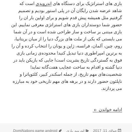
بازی های استراتژیک برای دستگاه های
اندرویدی
است که
شاهد عرضه شدن رایگان آن در پلی استور بودیم و تصمیم
گرفتیم مثل همیشه پیش قدم شویم و برای اولین بار ان را
حضور شما دوستداران بازی های استراتژی معرفی نماییم. این
بازی مبتنی بر ساخت و ساز طراحی شده است و در آن شما
می بایستی که یکی از ملت های بزرگ دنیا را از میان بریتانیا،
روم، چین، آلمان، فرانسه، ژاپن و یونان را انتخاب کرده و آن را
به برترین امپراطوری دنیا تبدیل کنید! محدوده‌ی زمانی بازی
فوق به گستردگی تاریخ بشریت است! جایی که بازیکن باید در
دنیا گشته و اقدام به ساخت عجایب هفت‌گانه نماید!
شخصیت‌های مهم تاریخ، از جمله اسکندر کبیر، کلئوپاترا و
ناپلئون حضور دارند و در برهه های مهم تاریخی خود به مبارزه
می پردازند.
دانلود DomiNations 5.570.570 – بازی استراتژی سلطنت + آسیا
ادامه خواندن
ارسال
دسته‌ها
برچسب‌ها
جولای 11, 2017
اندروید
,
بازی
DomiNations game android
,