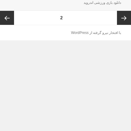
در
دانلود بازی ورزشی اندروید
فحه‌بندی
برگه
2
وشته‌ها
برگه
برگه
با افتخار نیرو گرفته از WordPress
قبل
بعد