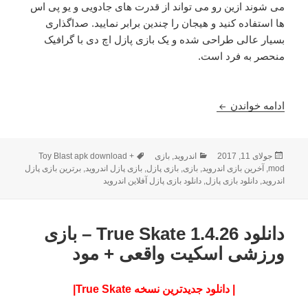
می شوند ازین رو می تواند از قدرت های جادویی و یو پی اس
ها استفاده کنید و هیجان را چندین برابر نمایید. صداگذاری
بسیار عالی طراحی شده و یک بازی پازل اچ دی با گرافیک
منحصر به فرد است.
دانلود Toy Blast 3599 – بازی پازل سرگرم کننده انفجار اسباب بازی + مود
ادامه خواندن
ارسال
دسته‌ها
برچسب‌ها
جولای 11, 2017
اندروید
,
بازی
Toy Blast apk download +
شده
mod
,
آخرین بازی اندروید
,
بازی
,
بازی پازل
,
بازی پازل اندروید
,
برترین بازی پازل
در
اندروید
,
دانلود بازی پازل
,
دانلود بازی پازل آفلاین اندروید
دانلود True Skate 1.4.26 – بازی
ورزشی اسکیت واقعی + مود
| دانلود جدیدترین نسخه True Skate|