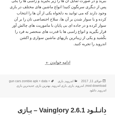
ببرید و در صورت تمایل آن ها را زیر بگیرید و زامبی ها را یکی
پس از دیگری سرنگون کنید! انواع ماشین های مختلف در بازی
وجود دارند که می توانید به دلخواه یکی از آن ها را انتخاب
کرده و با سوار شدن بر آن ها، سلاح اختصاصی تان را بر آن
سوار کرده و در جاده ای بی پایان با ماموریت های چالش آور
قرار بگیرید و انواع زامبی ها با قدرت های منحصر به فرد را
بکُشید و یکی از زیباترین بازیهای ماشین سواری و اکشن
اندروید را تجربه کنید.
دانلود Guns, Cars, Zombies 1.2.0.4 – بازی اکشن بی نظیر + دیتا
ادامه خواندن
ارسال
دسته‌ها
برچسب‌ها
جولای 11, 2017
اندروید
,
بازی
gun cars zombie apk + data +
شده
mod download
,
اندروید
,
بازی
,
بازی اندروید
,
بهترین بازی
,
جدیدترین بازی
در
اندروید
,
دانلود
دانـلـود Vainglory 2.6.1 – بـازی