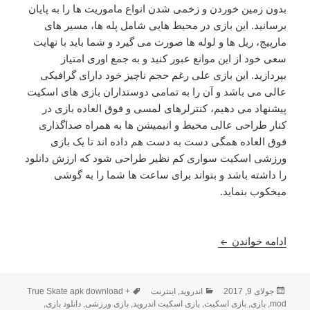
بدون زمین خوردن و زخمی شدن انواع ماموریت ها را به پایان
برسانید. این بازی در محیط هایی شامل پله ها، مسیر های
مارپیج، ریل ها و لوله ها صورت می گیرد و شما باید با نهایت
سعی خود از این موانع عبور کنید و به جمع اوری امتیاز
بپردازید. این بازی علی رغم حجم ناچیز خود دارای گرافیکی
عالی می باشد و آن را به تمامی دوستداران بازی های اسکیت
پیشنهاد می دهیم، کنترلرهای لمسی و فوق العاده بازی در
کنار طراحی عالی محیط و انیمیشن ها به همراه صداگذاری
فوق العاده همگی دست به دست هم داده اند تا یک بازی
ورزشی اسکیت سواری کم نظیر طراحی شود که ارزش دانلود
را داشته باشد و بتواند برای ساعت ها شما را به گوشی
میخکوب بنماید.
دانلود True Skate 1.4.26 – بازی ورزشی اسکیت واقعی + مود
ادامه خواندن
ارسال
دسته‌ها
برچسب‌ها
جولای 9, 2017
اندروید
,
اینترنت
True Skate apk download +
شده
mod
,
بازی
,
بازی اسکیت
,
بازی اسکیت اندروید
,
بازی ورزشی
,
دانلود بازی
,