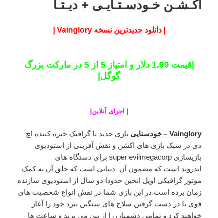
اکـشـن خـودسـتـایـی + دیـتـا
| دانلود جدیدترین نسخه Vainglory |
|قیمت 1.99 دلار و امتیاز 5 از 5 در مارکت بزرگ
گوگل|
|
اجرای آنلاین
|
Vainglory – خودستایی
بازی جدید با گرافیک خیره کننده اچ
دی در سبک بازی های اکشن و نقش آفرینی از استودیوی
بازیسازی super evilmegacorp برای دستگاه های
اندروید
است که مضمون آن دنیایی است که خلق آن به کمک
موتور گرافیکی اویل انجین حدودا دو سال از استودیوی سازنده
زمان برده است.در این بازی شما در نقش انواع شخصیت های
قوی با در دست گرفتن سلاح های سنگین نبرد خود را آغاز
خواهید کرد و تمامی دشمنان را از بین می برید و ساعت ها