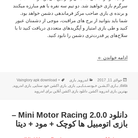
سرگرم بازی خواهید شد. دو تیم سه نفره با هم مبارزه میکنند
و برنده ی بازی صاحب مرکز فرماندهی دشمن خواهد بود.
شما باید‌ بتوانید از برج های مراقبت، موجی از دشمنان عبور
کنید و طی بازی امتیاز و آپگرید‌های متعددی دریافت کنید تا با
سلاح‌های پر قدرت‌تری دشمن را نابود کنید.
دانـلـود Vainglory 2.6.1 – بـازی اکـشـن خـودسـتـایـی + دیـتـا
ادامه خواندن
ارسال
دسته‌ها
برچسب‌ها
جولای 11, 2017
اندروید
,
بازی
Vainglory apk download +
شده
data
,
بـازی اکـشـن خـودسـتـایـی
,
بازی
,
بازی اکشن خود ستایی
,
بازی اندروید
,
در
بهترین بازی اندروید اکشن
,
دانلود بازی اکشن آنلاین برای اندروید
دانلود Mini Motor Racing 2.0.0 –
بازی اتومبیل ها کوچک + مود + دیتا