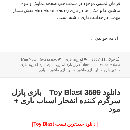
فرمان لمسی موجود در سمت چپ صفحه نمایش و تنوع
ماشین ها و مکان ها در بازی Mini Motor Racing نقش بسیار
مهمی در جذابیت بازی داشته است.
دانلود Mini Motor Racing 2.0.0 – بازی اتومبیل ها کوچک + مود + دیتا
ادامه خواندن
ارسال
دسته‌ها
برچسب‌ها
جولای 11, 2017
اندروید
,
بازی
Mini Motor Racing apk
شده
download + mod + data
,
آخرین بازی اندروید
,
بازی
,
بازی اندروید
,
بازی
در
ماشین بازی
,
دانلود بازی ماشین
,
دانلود بازی ماشین سواری
دانلود Toy Blast 3599 – بازی پازل
سرگرم کننده انفجار اسباب بازی +
مود
| دانلود جدیدترین نسخه Toy Blast|