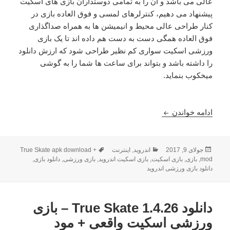
عالی می باشد و آن را به تمامی دوستداران بازی های اسکیت
پیشنهاد می دهیم، کنترلرهای لمسی و فوق العاده بازی در
کنار طراحی عالی محیط و انیمیشن ها به همراه صداگذاری
فوق العاده همگی دست به دست هم داده اند تا یک بازی
ورزشی اسکیت سواری کم نظیر طراحی شود که ارزش دانلود
را داشته باشد و بتواند برای ساعت ها شما را به گوشی
میخکوب بنماید.
دانلود True Skate 1.4.26 – بازی ورزشی اسکیت واقعی + مود
ادامه خواندن
ارسال
دسته‌ها
برچسب‌ها
جولای 9, 2017
اندروید
,
اینترنت
True Skate apk download +
شده
mod
,
بازی
,
بازی اسکیت
,
بازی اسکیت اندروید
,
بازی ورزشی
,
دانلود بازی
,
در
دانلود بازی ورزشی اندروید
دانلود True Skate 1.4.26 – بازی
ورزشی اسکیت واقعی + مود