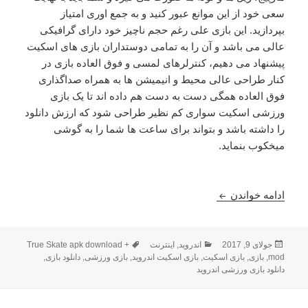
سعی خود از این موانع عبور کنید و به جمع اوری امتیاز
بپردازید. این بازی علی رغم حجم ناچیز خود دارای گرافیکی
عالی می باشد و آن را به تمامی دوستداران بازی های اسکیت
پیشنهاد می دهیم، کنترلرهای لمسی و فوق العاده بازی در
کنار طراحی عالی محیط و انیمیشن ها به همراه صداگذاری
فوق العاده همگی دست به دست هم داده اند تا یک بازی
ورزشی اسکیت سواری کم نظیر طراحی شود که ارزش دانلود
را داشته باشد و بتواند برای ساعت ها شما را به گوشی
میخکوب بنماید.
دانلود True Skate 1.4.26 – بازی ورزشی اسکیت واقعی + مود
ادامه خواندن
ارسال
دسته‌ها
برچسب‌ها
جولای 9, 2017
اندروید
,
اینترنت
True Skate apk download +
شده
mod
,
بازی
,
بازی اسکیت
,
بازی اسکیت اندروید
,
بازی ورزشی
,
دانلود بازی
,
در
دانلود بازی ورزشی اندروید