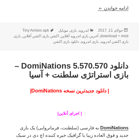
دانلود Tiny Armies 3.4.2 – بازی اکشن نبرد ارتش کوچک
ادامه خواندن
ارسال
دسته‌ها
برچسب‌ها
جولای 11, 2017
اندروید
,
بازی
,
موبایل
Tiny Armies apk
شده
download + mod
,
آخرین بازی اندروید آفلاین
,
اکشن بازی اکشن آفلاین
,
بازی
,
در
بازی اکشن اندروید
,
بازی اندروید
,
دانلود بازی اکشن
دانلود DomiNations 5.570.570 –
بازی استراتژی سلطنت + آسیا
| دانلود جدیدترین نسخه DomiNations|
|
اجرای آنلاین
|
DomiNations
به فارسی (سلطنت، فرمانروایی) یک بازی
جدید و فوق العاده زیبا با گرافیک خیره کننده اچ دی در سبک