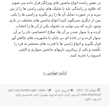
در نقش راننده انواع ماشین های ویرانگر قرار داده می شوید
که علاوه بر رانندگی باید با شلیک های پیاپی زامبی ها را از بین
ببرید و در صورت تمایل آن ها را زیر بگیرید و زامبی ها را یکی
پس از دیگری سرنگون کنید! انواع ماشین های مختلف در بازی
وجود دارند که می توانید به دلخواه یکی از آن ها را انتخاب
کرده و با سوار شدن بر آن ها، سلاح اختصاصی تان را بر آن
سوار کرده و در جاده ای بی پایان با ماموریت های چالش آور
قرار بگیرید و انواع زامبی ها با قدرت های منحصر به فرد را
بکُشید و یکی از زیباترین بازیهای ماشین سواری و اکشن
اندروید را تجربه کنید.
دانلود Guns, Cars, Zombies 1.2.0.4 – بازی اکشن بی نظیر + دیتا
ادامه خواندن
ارسال
دسته‌ها
برچسب‌ها
جولای 11, 2017
اندروید
,
بازی
gun cars zombie apk + data +
شده
mod download
,
اندروید
,
بازی
,
بازی اندروید
,
بهترین بازی
,
جدیدترین بازی
در
اندروید
,
دانلود