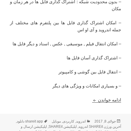
– بدون محدودیت شبکه : اشتراک گذاری فایل ها در هر زمان و
مکان
– امکان اشتراک گذاری فایل ها بین پلتفرم های مختلف از
جمله اندروید و آی او اس
– امکان انتقال فیلم , موسیقی , عکس , اسناد و دیگر فایل ها
– اشتراک گذاری آسان فایل ها
– انتقال فایل بین گوشی و کامپیوتر
– و بسیاری امکانات و ویژگی های دیگر
دانلود SHAREiT – File Transfer 3.9.18 – آخرین نسخه شیرایت اندروید
ادامه خواندن
ارسال
دسته‌ها
برچسب‌ها
جولای 8, 2017
اندروید
,
کاربردی
,
موبایل
shareit app دانلود
,
شده
آخرین ورژن SHAREit اندروید
,
اپلیکیشن SHAREit
,
اپلیکیشن ارسال و