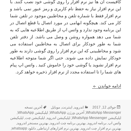
کافیست آن ها نیز نرم افزار را روی گوشی خود نصب کنند. با
این نرم افزار نیاز به حفظ نام کاربری و رمز عبور نمی باشد و
نرم افزار فقط با شماره تلفن و مخاطبین موجود در تلفن شما
کار می کند. هیچگونه ابهامی در مورد اتصال یا قطع اتصال در
این برنامه وجود ندارد و واتس اپ از طریق اطلاعیه هایی که به
شما می دهد همواره روشن و وصل می باشد. از دفتر تلفن
شما به طور خودکار برای اتصال به مخاطبین استفاده می
شود و مخاطبینی که این نرم افزار را روی گوشی دارند به طور
خودکار نمایش داده می شوند. حتی اگر شما متوجه اطلاعیه
نرم افزار نشوید یا گوشی خود را خاموش کنید , واتس اپ پیام
های شما را تا استفاده مجدد از نرم افزار ذخیره خواهد کرد.
دانلود 259.WhatsApp Messenger 2.17- مسنجر واتس اپ اندروید
ادامه خواندن
ارسال
دسته‌ها
برچسب‌ها
جولای 12, 2017
اندروید
,
اینترنت
,
موبایل
آخرین نسخه
شده
WhatsApp Messenger
,
آخرین ورژن WhatsApp
,
اپلیکیشن WhatsApp
,
در
اپلیکیشن WhatsApp Messenger
,
اپلیکیشن اندروید
,
اپلیکیشن چت
,
اپلیکیشن
واتس اپ
,
برنامه اندروید
,
بهترین برنامه چت اندروید
,
بهترین مسنجر اندروید
,
بهترین نرم افزار چت اندروید
,
بهترین نرم افزارهای ارتباطی
,
دانلود whatsapp
,