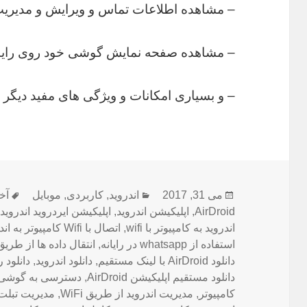
– مشاهده اطلاعات تماس و ویرایش و مدیری
– مشاهده صفحه نمایش گوشی خود روی رایان
– و بسیاری امکانات و ویژگی های مفید دیگر
ارسال
دسته‌ها
بر
می 31, 2017
اندروید
,
کاربردی
,
موبایل
آخر
شده
AirDroid
,
اپلیکیشن اندروید
,
اپلیکیشن ایردروید اندروید
در
اندروید به کامپیوتر با wifi
,
اتصال با Wifi کامپیوتر به اندروید
استفاده از whatsapp در رایانه
,
انتقال داده ها از طریق WiFi در کامپیو
دانلود AirDroid با لینک مستقیم
,
دانلود اندروید
,
دانلود ر
دانلود مستقیم اپلیکیشن AirDroid
,
دسترسی به گوشی ان
کامپیوتر
,
مدیریت اندروید از طریق WiFi
,
مدیریت تبلت 