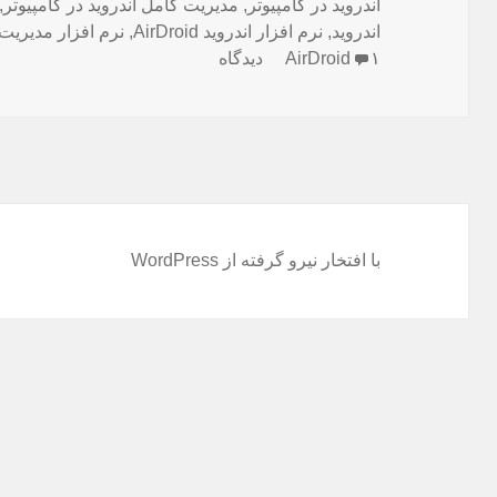
اندروید در کامپیوتر
,
مدیریت کامل اندروید در کامپیوتر
,
اندروید
,
نرم افزار اندروید AirDroid
,
نرم افزار مدیریت
برای دانلود AirDroid 4.1.2.1 – اپلیکیشن مدیریت اندروید در کامپیوتر
۱ دیدگاه
AirDroid
با افتخار نیرو گرفته از WordPress