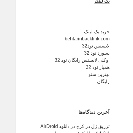
بک لینک
خرید بک لینک
behtarinbacklink.com
لایسنس نود32
پسورد نود 32
اوکلی لایسنس رایگان نود 32
همیار نود 32
بهترین سئو
رایگان
آخرین دیدگاه‌ها
تزریق ژل در کرج
در
دانلود AirDroid