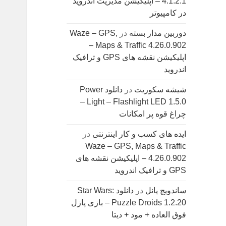
4.1.2.1 – اپلیکیشن مدیریت اندروید
در کامپیوتر
دوربین مدار بسته
در
Waze – GPS,
Maps & Traffic 4.26.0.902 –
اپلیکیشن نقشه های GPS و ترافیک
اندروید
شیشه سکوریت
در
دانلود Power
Light – Flashlight LED 1.5.0 –
چراغ قوه پر امکانات
ایده های کسب و کار اینترنتی
در
Waze – GPS, Maps & Traffic
4.26.0.902 – اپلیکیشن نقشه های
GPS و ترافیک اندروید
ساندویچ پانل
در
دانلود Star Wars:
Puzzle Droids 1.2.20 – بازی پازل
فوق العاده + مود + دیتا