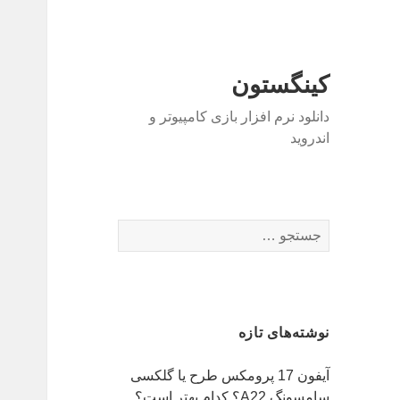
کینگستون
دانلود نرم افزار بازی کامپیوتر و
اندروید
جستجو
برای:
نوشته‌های تازه
آیفون 17 پرومکس طرح یا گلکسی
سامسونگ A22؟ کدام بهتر است؟