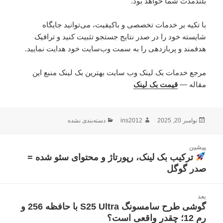
بلندمدت شما خواهد بود.
با تکیه بر خدمات تخصصی و باکیفیت، می‌توانید جایگاه
شایسته خود را در صدر نتایج جستجو تثبیت کنید و ترافیک
هدفمند و پربازدهی را به سمت وب‌سایت خود هدایت نمایید.
مرجع خدمات بک لینک وب سایت بهترین بک لینک منبع این
مقاله —
قیمت بک لینک
ارسال
نویسنده
دسته‌ها
نوامبر 20, 2025
ins2012
دسته‌بندی نشده
شده
در
اهبری
پیشین
وشته
ترکیب بک لینک، رپورتاژ و محتوای سئو شده =
نوشته
صدر گوگل
قبلی:
بعد
گوشی طرح سامسونگ S25 Ultra با حافظه 256 و
نوشته
رم 12؛ چقدر واقعی است؟
بعدی: