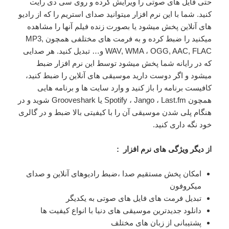
حتی فایل های صوتی را ویرایش کرده و روی سی دی رایت
کنید. شما با این نرم افزار میتوانید صدای استریم را که از رادیو
های آنلاین پخش میشود یا بصورت زنده فیلم آنها را مشاهده
میکنید را ضبط کرده و به فرمت های مختلفی همچون MP3,
WAV, WMA ، OGG, AAC, FLAC و… تبدیل کنید. هر صدایی
که در رایانه شما پخش میشود توسط این نرم افزار ضبط
میشود و اگر دوست دارید موسیقی های آنلاین را ضبط کنید،
کافیست برنامه را باز کنید و وارد سایت ها و برنامه هایی
همچون Spotify ، Jango ، Last.fm یا Grooveshark شوید و در
هنگام پلی شدن موسیقی آن را با کیفیتی بالا ضبط و در گالری
خود نگه داری کنید.
از دیگر ویژگی های نرم افزار :
امکان پخش مستقیم صدا ،ضبط رادیوهای آنلاین و صدای
میکروفون
تبدیل فرمت های فایل های صوتی به یکدیگر
دانلود جدیدترین موسیقی های دنیا با انواع کیفیت ها
پشتیبانی از زبان های مختلف