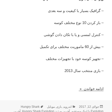
– گرافیک بسیار با کیفیت و سه بعدی
– باز کردن 10 نوع مختلف کوسه
– کنترل لمسی و یا با تکان دادن گوشی
– بیش از 60 ماموریت مختلف برای تکمیل
– تجهیز کوسه خود با تجهیزات مختلف
– بازی منتخب سال 2013
Hungry Shark Evolution 5.0.0 – بازی اندروید کوسه گرسنه
ادامه خواندن
ارسال
دسته‌ها
برچسب‌ها
جولای 12, 2017
اندروید
,
بازی
,
موبایل
Hungry Shark
شده
Evolution با لینک مستقیم
,
آخرین ورژن Hungry Shark Evolution
,
آخرین