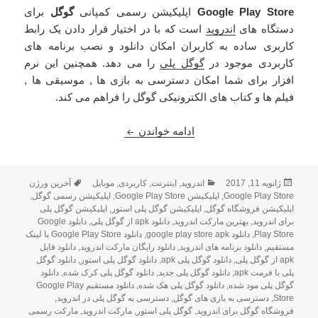
Google Play Store
اپلیکیشن رسمی کمپانی
گوگل
برای
دستگاه های
اندروید
است که با در اختیار قرار دادن یک رابط
کاربری ساده به کاربران امکان دانلود و نصب
برنامه
های
کاربردی موجود در
گوگل پلی
را می دهد. همچنین این نرم
افزار برای شما امکان دسترسی به بازی ها , موسیقی ها ,
فیلم ها و کتاب های الکترونیکی گوگل را فراهم می کند.
دانلود GOOGLE PLAY آخرین نسخه 7.4.09.L برای اندروید+مود
ادامه خواندن
ارسال
دسته‌ها
برچسب‌ها
ژانویه 11, 2017
اندروید
,
اینترنت
,
کاربردی
,
موبایل
آخرین ورژن
شده
Google Play Store
,
اپلیکیشن Google Play Store
,
اپلیکیشن رسمی گوگل
,
در
اپلیکیشن فروشگاه گوگل
,
اپلیکیشن گوگل پلی استور
,
اپلیکیشن گوگل پلی
برای اندروید
,
بهترین مارکت اندروید
,
دانلود apk از گوگل پلی
,
دانلود Google
Play Store
,
دانلود google play store apk
,
دانلود Google Play Store با لینک
مستقیم
,
دانلود برنامه های اندروید
,
دانلود رایگان مارکت اندروید
,
دانلود فایل
apk از گوگل پلی
,
دانلود گوگل پلی apk
,
دانلود گوگل پلی استور
,
دانلود گوگل
پلی با فرمت apk
,
دانلود گوگل پلی جدید
,
دانلود گوگل پلی کرک شده
,
دانلود
گوگل پلی مود شده
,
دانلود گوگل پلی هک شده
,
دانلود مستقیم Google Play
Store
,
دسترسی به بازی های گوگل
,
دسترسی به گوگل پلی در اندروید
,
فروشگاه گوگل برای اندروید
,
گوگل پلی استور
,
مارکت اندروید
,
مارکت رسمی