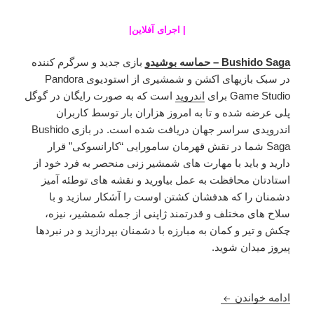
|
اجرای آفلاین
|
Bushido Saga – حماسه بوشیدو
بازی جدید و سرگرم کننده
در سبک بازیهای اکشن و شمشیری از استودیوی Pandora
Game Studio برای
اندروید
است که به صورت رایگان در گوگل
پلی عرضه شده و تا به امروز هزاران بار توسط کاربران
اندرویدی سراسر جهان دریافت شده است. در بازی Bushido
Saga شما در نقش قهرمان سامورایی “کارانسوکی” قرار
دارید و باید با مهارت های شمشیر زنی منحصر به فرد خود از
استادتان محافظت به عمل بیاورید و نقشه های توطئه آمیز
دشمنان را که هدفشان کشتن اوست را آشکار سازید و با
سلاح های مختلف و قدرتمند ژاپنی از جمله شمشیر، نیزه،
چکش و تیر و کمان به مبارزه با دشمنان بپردازید و در نبردها
پیروز میدان شوید.
دانلود Bushido Saga 1.1.7 – بازی اکشن حماسه بوشیدو + مود + دیتا
ادامه خواندن