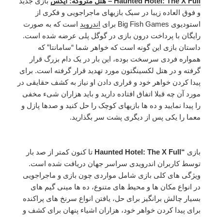
Haunted Hotel: The X Full – هتل متروکه: ایکس
بازی جدید
و فوق العاده زیبا در سبک بازیهای ماجراجویی و فکری از
استودیوی Big Fish Games برای
اندروید
است که به صورت
رایگان با پرداخت درون بازی در گوگل پلی عرضه شده است.
داستان بازی این گونه است که خواهر شما “سامانتا” که
همواره فردی سرسخت بوده، این بار در یک دام بزرگ قرار
گرفته و در هتل لکسینگتون مورد تهدید قرار گرفته است. برای
پیدا کردن خواهر خود و فراری دادن او نیاز به کشف حقایقی در
مورد آن چه قبلا اتفاق افتاده دارید و باید هزاران شیء مخفی
را پیدا نمایید و ده ها بازیهای کوچک را حل کنید و صدها پازل و
معما را یکی پس از دیگری پشت سر بگذارید.
بازی
“
Haunted Hotel: The X Full
تا کنون کمتر از صد بار
توسط کاربران اندرویدی سراسر جهان دریافت شده است.
ویژگی های کلی بازی شامل مواردی چون بازی و ماجراجویی
در انواع مکان ها و محیط های متنوع، ده ها مینی گیم های
بسیار چالش برانگیز برای حل، یافتن انواع سرنخ های پراکنده
برای پیدا کردن خواهر خود، هزاران اشیاء پنهان برای کشف و