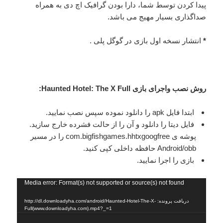
پیدا کردن توسط شما، دارا بودن گرافیک اچ دی به همراه
صداگذاری بسیار مهیج می باشد.
*
انتشار نسخه اول بازی در گوگل پلی .
روش نصب واجرای بازی Haunted Hotel: The X Full:
ابتدا فایل apk را دانلود نموده سپس نصب نمایید.
فایل دیتا را دانلود و آن را از حالت فشرده خارج سازید.
پوشه ی com.bigfishgames.hhtxgoogfree را در مسیر
Android/obb حافظه داخلی کپی کنید.
بازی را اجرا نمایید.
نمایشگر
Media error: Format(s) not supported or source(s) not found
ویدیو
دریافت پرونده: http://dl.downloadyha.com/android/Haunted-Hotel-The-X-
Full(www.downloadyha.com).mp4?_=1