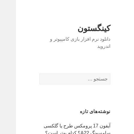
کینگستون
دانلود نرم افزار بازی کامپیوتر و
اندروید
جستجو
برای:
نوشته‌های تازه
آیفون 17 پرومکس طرح یا گلکسی
سامسونگ A22؟ کدام بهتر است؟