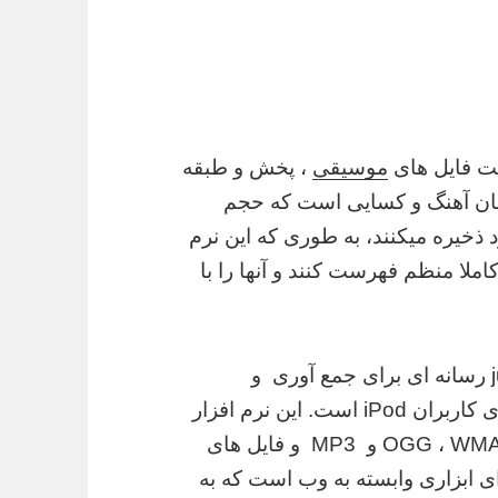
موسیقی
، پخش و طبقه
قان آهنگ و کسایی است که حجم
 ذخیره میکنند، به طوری که این نرم
 کاملا منظم فهرست کنند و آنها را با
MediaMonkey یک مدیر موسیقی و jukebox رسانه ای برای جمع آوری و
فهرست بندی موسیقی و همچنین مناسب برای کاربران iPod است. این نرم افزار
سی دی ها ، OGG ، WMA ، MPC ، FLAC ، APE ، WAV و MP3 و فایل های
ی ابزاری وابسته به وب است که به