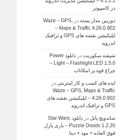
4.1.2.1 – اپلیکیشن مدیریت اندروید
در کامپیوتر
دوربین مدار بسته
در
Waze – GPS,
Maps & Traffic 4.26.0.902 –
اپلیکیشن نقشه های GPS و ترافیک
اندروید
شیشه سکوریت
در
دانلود Power
Light – Flashlight LED 1.5.0 –
چراغ قوه پر امکانات
ایده های کسب و کار اینترنتی
در
Waze – GPS, Maps & Traffic
4.26.0.902 – اپلیکیشن نقشه های
GPS و ترافیک اندروید
ساندویچ پانل
در
دانلود Star Wars:
Puzzle Droids 1.2.20 – بازی پازل
فوق العاده + مود + دیتا