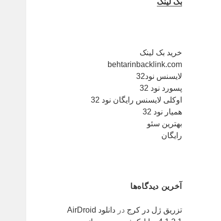
بک لینک
خرید بک لینک
behtarinbacklink.com
لایسنس نود32
پسورد نود 32
اوکلی لایسنس رایگان نود 32
همیار نود 32
بهترین سئو
رایگان
آخرین دیدگاه‌ها
تزریق ژل در کرج
در
دانلود AirDroid