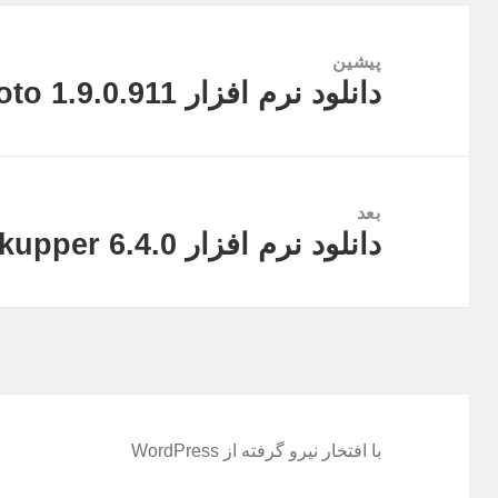
راهبری
نوشته
پیشین
دانلود نرم افزار Serif Affinity Photo 1.9.0.911
نوشته
قبلی:
بعد
دانلود نرم افزار AOMEI Backupper 6.4.0
نوشته
بعدی:
با افتخار نیرو گرفته از WordPress