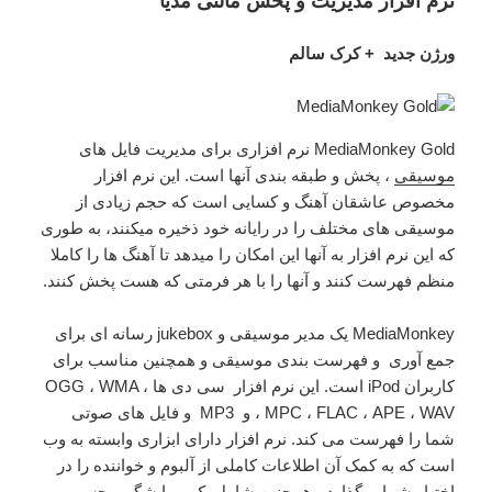
نرم افزار مدیریت و پخش مالتی مدیا
ورژن جدید + کرک سالم
MediaMonkey Gold نرم افزاری برای مدیریت فایل های
موسیقی
، پخش و طبقه بندی آنها است. این نرم افزار
مخصوص عاشقان آهنگ و کسایی است که حجم زیادی از
موسیقی های مختلف را در رایانه خود ذخیره میکنند، به طوری
که این نرم افزار به آنها این امکان را میدهد تا آهنگ ها را کاملا
منظم فهرست کنند و آنها را با هر فرمتی که هست پخش کنند.
MediaMonkey یک مدیر موسیقی و jukebox رسانه ای برای
جمع آوری و فهرست بندی موسیقی و همچنین مناسب برای
کاربران iPod است. این نرم افزار سی دی ها ، OGG ، WMA
، MPC ، FLAC ، APE ، WAV و MP3 و فایل های صوتی
شما را فهرست می کند. نرم افزار دارای ابزاری وابسته به وب
است که به کمک آن اطلاعات کاملی از آلبوم و خواننده را در
اختیار شما میگذارد ، همچنین شامل یک ویرایشگر برچسب